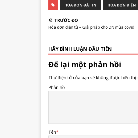
HÓA ĐƠN ĐẶT IN
HÓA ĐƠN ĐIỆN 
TRƯỚC ĐÓ
Hóa đơn điện tử – Giải pháp cho DN mùa covid
HÃY BÌNH LUẬN ĐẦU TIÊN
Để lại một phản hồi
Thư điện tử của bạn sẽ không được hiện thị 
Phản hồi
Tên
*