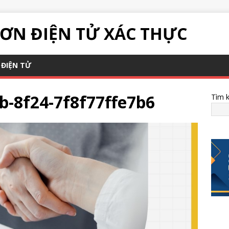
ƠN ĐIỆN TỬ XÁC THỰC
ĐIỆN TỬ
b-8f24-7f8f77ffe7b6
Tìm 