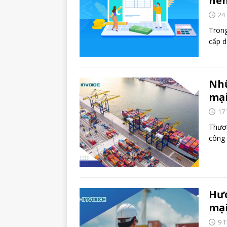
nê
24
Trong
cấp d
Nhữ
mại
17
Thươn
công 
Hướ
mại
9 