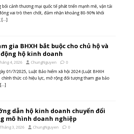
 bối cảnh thương mại quốc tế phát triển mạnh mẽ, vận tải
đóng vai trò then chốt, đảm nhận khoảng 80-90% khối
g
[…]
m gia BHXH bắt buộc cho chủ hộ và
 động hộ kinh doanh
Tháng 4, 2026
ChungNguyen
0
ày 01/7/2025, Luật Bảo hiểm xã hội 2024 (Luật BHXH
 chính thức có hiệu lực, mở rộng đối tượng tham gia bảo
[…]
ng dẫn hộ kinh doanh chuyển đổi
g mô hình doanh nghiệp
 Tháng 3, 2026
ChungNguyen
0