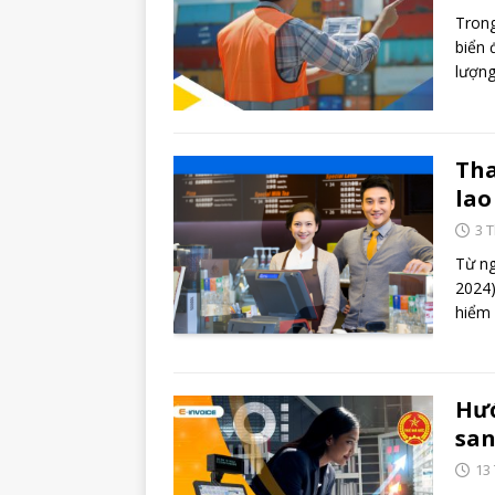
Trong
biển 
lượn
Tha
lao
3 
Từ ng
2024)
hiểm
Hướ
san
13