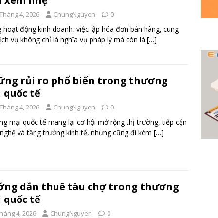
n xem nhẹ
 Tháng 4, 2026
ChungNguyen
0
 hoạt động kinh doanh, việc lập hóa đơn bán hàng, cung
ịch vụ không chỉ là nghĩa vụ pháp lý mà còn là
[…]
ng rủi ro phổ biến trong thương
 quốc tế
 Tháng 4, 2026
ChungNguyen
0
g mại quốc tế mang lại cơ hội mở rộng thị trường, tiếp cận
nghệ và tăng trưởng kinh tế, nhưng cũng đi kèm
[…]
ng dẫn thuê tàu chợ trong thương
 quốc tế
Tháng 4, 2026
ChungNguyen
0