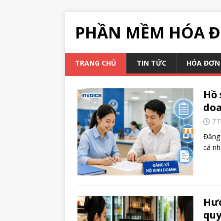
PHẦN MỀM HÓA Đ
TRANG CHỦ
TIN TỨC
HÓA ĐƠN 
Hồ 
do
7 
Đăng 
cá nh
Hướ
quy