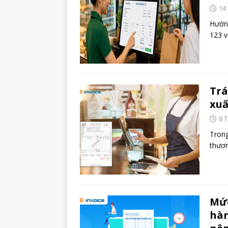
14
Hướng
123 v
Trá
xuấ
8 
Trong
thươn
Mức
hàn