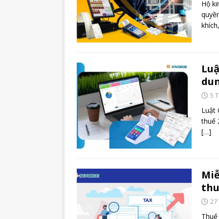
Hộ ki
quyền
khích
Luậ
dun
5 
Luật 
thuế 
[…]
Miễ
thu
27
Thuế 