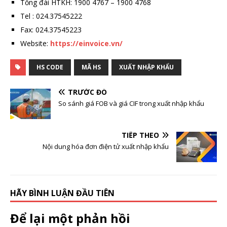
Tổng đài HTKH: 1900 4767 – 1900 4768
Tel : 024.37545222
Fax: 024.37545223
Website:
https://einvoice.vn/
HS CODE
MÃ HS
XUẤT NHẬP KHẨU
TRƯỚC ĐÓ
So sánh giá FOB và giá CIF trong xuất nhập khẩu
TIẾP THEO
Nội dung hóa đơn điện tử xuất nhập khẩu
HÃY BÌNH LUẬN ĐẦU TIÊN
Để lại một phản hồi