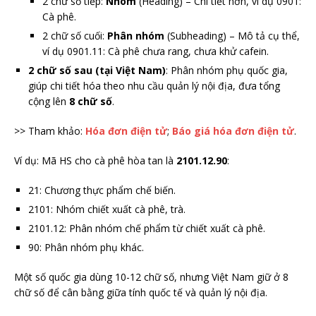
2 chữ số tiếp:
Nhóm
(Heading) – Chi tiết hơn, ví dụ 0901:
Cà phê.
2 chữ số cuối:
Phân nhóm
(Subheading) – Mô tả cụ thể,
ví dụ 0901.11: Cà phê chưa rang, chưa khử cafein.
2 chữ số sau (tại Việt Nam)
: Phân nhóm phụ quốc gia,
giúp chi tiết hóa theo nhu cầu quản lý nội địa, đưa tổng
cộng lên
8 chữ số
.
>> Tham khảo:
Hóa đơn điện tử
;
Báo giá hóa đơn điện tử
.
Ví dụ: Mã HS cho cà phê hòa tan là
2101.12.90
:
21: Chương thực phẩm chế biến.
2101: Nhóm chiết xuất cà phê, trà.
2101.12: Phân nhóm chế phẩm từ chiết xuất cà phê.
90: Phân nhóm phụ khác.
Một số quốc gia dùng 10-12 chữ số, nhưng Việt Nam giữ ở 8
chữ số để cân bằng giữa tính quốc tế và quản lý nội địa.