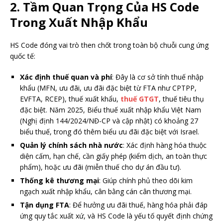
2. Tầm Quan Trọng Của HS Code
Trong Xuất Nhập Khẩu
HS Code đóng vai trò then chốt trong toàn bộ chuỗi cung ứng
quốc tế:
Xác định thuế quan và phí
: Đây là cơ sở tính thuế nhập
khẩu (MFN, ưu đãi, ưu đãi đặc biệt từ FTA như CPTPP,
EVFTA, RCEP), thuế xuất khẩu,
thuế GTGT
, thuế tiêu thụ
đặc biệt. Năm 2025, Biểu thuế xuất nhập khẩu Việt Nam
(Nghị định 144/2024/NĐ-CP và cập nhật) có khoảng 27
biểu thuế, trong đó thêm biểu ưu đãi đặc biệt với Israel.
Quản lý chính sách nhà nước
: Xác định hàng hóa thuộc
diện cấm, hạn chế, cần giấy phép (kiểm dịch, an toàn thực
phẩm), hoặc ưu đãi (miễn thuế cho dự án đầu tư).
Thống kê thương mại
: Giúp chính phủ theo dõi kim
ngạch xuất nhập khẩu, cân bằng cán cân thương mại.
Tận dụng FTA
: Để hưởng ưu đãi thuế, hàng hóa phải đáp
ứng quy tắc xuất xứ, và HS Code là yếu tố quyết định chứng