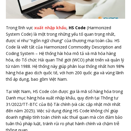
Trong lĩnh vực
xuất nhập khẩu
,
HS Code
(Harmonized
System Code) là một trong những yếu tố quan trọng nhất,
được ví như “ngôn ngữ chung” của thương mại toàn cầu. HS
Code là viết tắt của Harmonized Commodity Description and
Coding System – Hệ thống hài hòa mô tả và mã hóa hàng
hóa, do Tổ chức Hải quan Thế giới (WCO) phát triển và quản lý
từ năm 1988. Hệ thống này giúp phân loại thống nhất hơn 98%
hàng hóa giao dịch quốc tế, với hơn 200 quốc gia và vùng lãnh
thổ áp dụng, bao gồm Việt Nam.
Tại Việt Nam, HS Code còn được gọi là mã số hàng hóa trong
Danh mục hàng hóa xuất nhập khẩu, quy định tại Thông tư
31/2022/TT-BTC của Bộ Tài chính (và các cập nhật mới nhất
đến năm 2025). Việc sử dụng đúng HS Code không chỉ giúp
doanh nghiệp tính toán chính xác thuế quan mà còn đảm bảo
tuân thủ pháp luật, tránh rủi ro phạt hành chính và chậm trễ
thông quan.