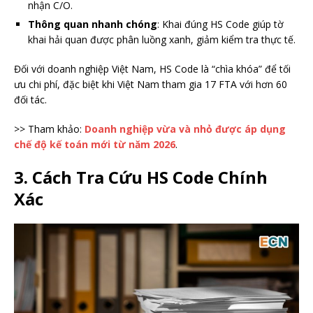
nhận C/O.
Thông quan nhanh chóng
: Khai đúng HS Code giúp tờ
khai hải quan được phân luồng xanh, giảm kiểm tra thực tế.
Đối với doanh nghiệp Việt Nam, HS Code là “chìa khóa” để tối
ưu chi phí, đặc biệt khi Việt Nam tham gia 17 FTA với hơn 60
đối tác.
>> Tham khảo:
Doanh nghiệp vừa và nhỏ được áp dụng
chế độ kế toán mới từ năm 2026
.
3. Cách Tra Cứu HS Code Chính
Xác