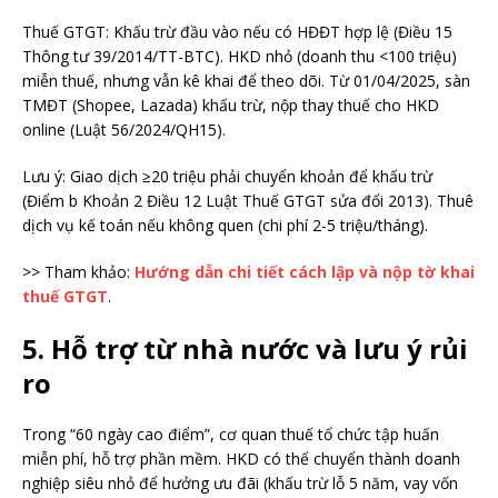
Thuế GTGT: Khấu trừ đầu vào nếu có HĐĐT hợp lệ (Điều 15
Thông tư 39/2014/TT-BTC). HKD nhỏ (doanh thu <100 triệu)
miễn thuế, nhưng vẫn kê khai để theo dõi. Từ 01/04/2025, sàn
TMĐT (Shopee, Lazada) khấu trừ, nộp thay thuế cho HKD
online (Luật 56/2024/QH15).
Lưu ý: Giao dịch ≥20 triệu phải chuyển khoản để khấu trừ
(Điểm b Khoản 2 Điều 12 Luật Thuế GTGT sửa đổi 2013). Thuê
dịch vụ kế toán nếu không quen (chi phí 2-5 triệu/tháng).
>> Tham khảo:
Hướng dẫn chi tiết cách lập và nộp tờ khai
thuế GTGT
.
5. Hỗ trợ từ nhà nước và lưu ý rủi
ro
Trong “60 ngày cao điểm”, cơ quan thuế tổ chức tập huấn
miễn phí, hỗ trợ phần mềm. HKD có thể chuyển thành doanh
nghiệp siêu nhỏ để hưởng ưu đãi (khấu trừ lỗ 5 năm, vay vốn