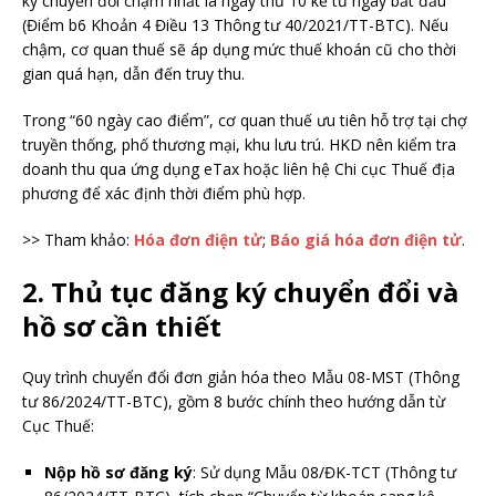
ký chuyển đổi chậm nhất là ngày thứ 10 kể từ ngày bắt đầu
(Điểm b6 Khoản 4 Điều 13 Thông tư 40/2021/TT-BTC). Nếu
chậm, cơ quan thuế sẽ áp dụng mức thuế khoán cũ cho thời
gian quá hạn, dẫn đến truy thu.
Trong “60 ngày cao điểm”, cơ quan thuế ưu tiên hỗ trợ tại chợ
truyền thống, phố thương mại, khu lưu trú. HKD nên kiểm tra
doanh thu qua ứng dụng eTax hoặc liên hệ Chi cục Thuế địa
phương để xác định thời điểm phù hợp.
>> Tham khảo:
Hóa đơn điện tử
;
Báo giá hóa đơn điện tử
.
2. Thủ tục đăng ký chuyển đổi và
hồ sơ cần thiết
Quy trình chuyển đổi đơn giản hóa theo Mẫu 08-MST (Thông
tư 86/2024/TT-BTC), gồm 8 bước chính theo hướng dẫn từ
Cục Thuế:
Nộp hồ sơ đăng ký
: Sử dụng Mẫu 08/ĐK-TCT (Thông tư