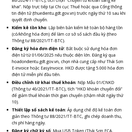
86/2024/TT-BTC), tích chọn “Chuyển từ khoán sang kê
khai”. Nộp trực tiếp tại Chi cục Thuế hoặc qua Cổng thông
tin điện tử (thuedientu.gdt.gov.vn) trước ngày thứ 10 sau khi
quyết định chuyển.
Kiểm kê tồn kho
: Lập biên bản kiểm kê toàn bộ hàng tồn
(có/không hóa đơn) để làm cơ sở sổ sách đầu kỳ (theo
Thông tư 88/2021/TT-BTC).
Đăng ký hóa đơn điện tử
: Bắt buộc sử dụng hóa đơn
điện tử từ 01/06/2025 nếu thuộc diện lớn. Đăng ký qua
hoadondientu.gdt.gov.vn, chọn nhà cung cấp như Thái Sơn
E-invoice hoặc EasyInvoice. HKD được tặng 5.000 hóa đơn
điện tử miễn phí đầu tiên.
Điều chỉnh tờ khai thuế khoán
: Nộp Mẫu 01/CNKD
(Thông tư 40/2021/TT-BTC), tích “HKD khoán chuyển đổi”
để giảm thuế khoán thời gian chuyển (chậm nhất ngày thứ
10).
Thiết lập sổ sách kế toán
: Áp dụng chế độ kế toán đơn
giản theo Thông tư 88/2021/TT-BTC, ghi chép doanh thu,
chi phí hàng ngày.
Đăng ký chữ ký số
: Mua USB Token (Thái Sơn ECA,