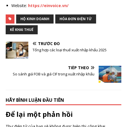
Website:
https://einvoice.vn/
HỘ KINH DOANH
HÓA ĐƠN ĐIỆN TỬ
KÊ KHAI THUẾ
TRƯỚC ĐÓ
Tổng hợp các loại thuế xuất nhập khẩu 2025
TIẾP THEO
So sánh giá FOB và giá CIF trong xuất nhập khẩu
HÃY BÌNH LUẬN ĐẦU TIÊN
Để lại một phản hồi
Thư điện tử của bạn sẽ không được hiện thị công khai.