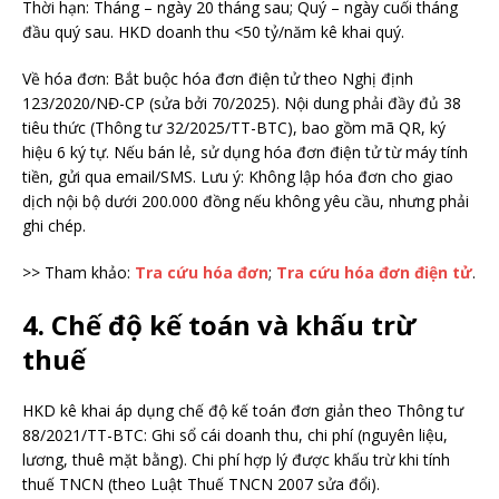
Thời hạn: Tháng – ngày 20 tháng sau; Quý – ngày cuối tháng
đầu quý sau. HKD doanh thu <50 tỷ/năm kê khai quý.
Về hóa đơn: Bắt buộc hóa đơn điện tử theo Nghị định
123/2020/NĐ-CP (sửa bởi 70/2025). Nội dung phải đầy đủ 38
tiêu thức (Thông tư 32/2025/TT-BTC), bao gồm mã QR, ký
hiệu 6 ký tự. Nếu bán lẻ, sử dụng hóa đơn điện tử từ máy tính
tiền, gửi qua email/SMS. Lưu ý: Không lập hóa đơn cho giao
dịch nội bộ dưới 200.000 đồng nếu không yêu cầu, nhưng phải
ghi chép.
>> Tham khảo:
Tra cứu hóa đơn
;
Tra cứu hóa đơn điện tử
.
4. Chế độ kế toán và khấu trừ
thuế
HKD kê khai áp dụng chế độ kế toán đơn giản theo Thông tư
88/2021/TT-BTC: Ghi sổ cái doanh thu, chi phí (nguyên liệu,
lương, thuê mặt bằng). Chi phí hợp lý được khấu trừ khi tính
thuế TNCN (theo Luật Thuế TNCN 2007 sửa đổi).