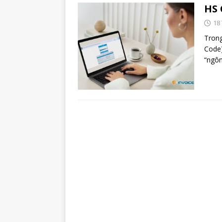
HS 
18
Trong
Code)
“ngô