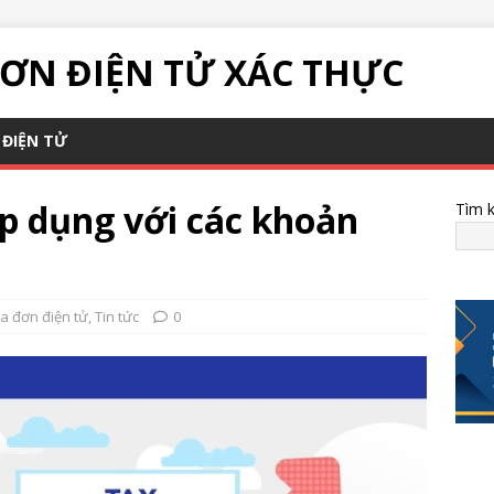
ƠN ĐIỆN TỬ XÁC THỰC
ĐIỆN TỬ
 dụng với các khoản
Tìm 
a đơn điện tử
,
Tin tức
0