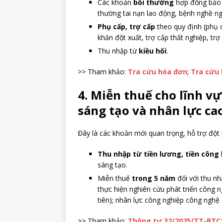
Các khoản
bồi thường
hợp đồng bảo h
thường tai nạn lao động, bệnh nghề ngh
Phụ cấp, trợ cấp
theo quy định (phụ c
khăn đột xuất, trợ cấp thất nghiệp, trợ
Thu nhập từ
kiều hối
.
>> Tham khảo:
Tra cứu hóa đơn
;
Tra cứu 
4. Miễn thuế cho lĩnh v
sáng tạo và nhân lực ca
Đây là các khoản mới quan trọng, hỗ trợ đột
Thu nhập từ tiền lương, tiền công
sáng tạo.
Miễn thuế
trong 5 năm
đối với thu nh
thực hiện nghiên cứu phát triển công
tiên); nhân lực công nghiệp công nghệ 
>> Tham khảo:
Thông tư 32/2025/TT-BTC: