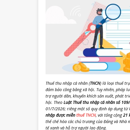
Thuế thu nhập cá nhân (
TNCN
) là loại thuế t
đảm bảo công bằng xã hội. Tuy nhiên, pháp l
trợ người dân, khuyến khích sản xuất, phát tr
hội. Theo
Luật Thuế thu nhập cá nhân số 10
01/7/2026; riêng một số quy định áp dụng từ 
nhập được miễn
thuế TNCN
, với tổng cộng
21 
thể chế hóa các chủ trương của Đảng và Nhà n
tế xanh và hỗ trợ người lao động.