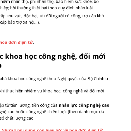
iểm nhân thọ, phi nhân thọ, bảo hiểm sức khỏe; bồi
iệp; bồi thường thiệt hại theo quy định pháp luật.
ấp khu vực, độc hại, ưu đãi người có công, trợ cấp khó
 cấp bảo trợ xã hội…).
hóa đơn điện tử
.
ực khoa học công nghệ, đổi mới
o
 phá khoa học công nghệ theo Nghị quyết của Bộ Chính trị:
khi thực hiện nhiệm vụ khoa học, công nghệ và đổi mới
ập từ tiền lương, tiền công của
nhân lực công nghệ cao
 nghệ cao hoặc công nghệ chiến lược (theo danh mục ưu
số chất lượng cao.
 Những nội dung còn hiệu lực về hóa đơn điện tử
.