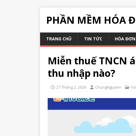
PHẦN MỀM HÓA Đ
TRANG CHỦ
TIN TỨC
HÓA ĐƠN 
Miễn thuế TNCN áp
thu nhập nào?
27 Tháng 2, 2026
ChungNguyen
hó