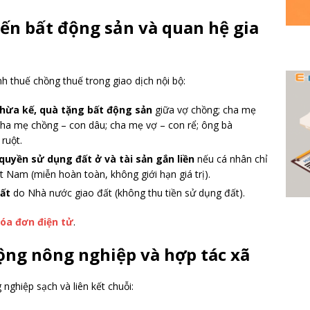
đến bất động sản và quan hệ gia
nh thuế chồng thuế trong giao dịch nội bộ:
hừa kế, quà tặng bất động sản
giữa vợ chồng; cha mẹ
cha mẹ chồng – con dâu; cha mẹ vợ – con rể; ông bà
ruột.
uyền sử dụng đất ở và tài sản gắn liền
nếu cá nhân chỉ
ệt Nam (miễn hoàn toàn, không giới hạn giá trị).
đất
do Nhà nước giao đất (không thu tiền sử dụng đất).
hóa đơn điện tử
.
ộng nông nghiệp và hợp tác xã
nghiệp sạch và liên kết chuỗi: