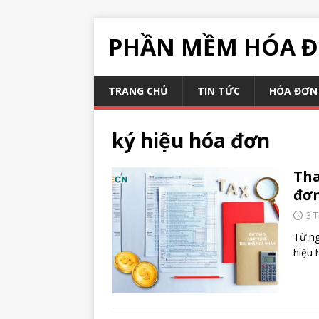
PHẦN MỀM HÓA Đ
TRANG CHỦ
TIN TỨC
HÓA ĐƠN 
ký hiệu hóa đơn
Tha
đơn
3 
Từ ng
hiệu 