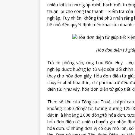
nhiều lợi ích như: giúp minh bạch môi trườ
thuận lợi cho công tác thanh – kiểm tra của
nghiệp. Tuy nhiên, không thể phủ nhận rằng l
hề nhỏ đến quyết định triển khai của doanh 
Hóa đơn điện tử giúp
Trả lời phỏng vấn, ông Lưu Đức Huy – Vụ
nghiệp được hưởng lợi từ việc sửa đổi chín
thay cho hóa đơn giấy. Hóa đơn điện tử giúp 
chuyển phát hóa đơn, chi phí lưu trữ đều đ
điện tử. Như vậy, hóa đơn điện tử giúp tiết 
Theo số liệu của Tổng cục Thuế, chi phí cao
khoảng 2.500 đồng/ tờ, tương đương 125.00
đặt in là khoảng 2.000 đồng/tờ hóa đơn, tư
hóa đơn điện tử, nhiều chuyên gia nhận địn
hóa đơn. Ở những đơn vị có quy mô lớn, số 
lớn. Đơn cử như tại Tập đoàn Điện lực Việ