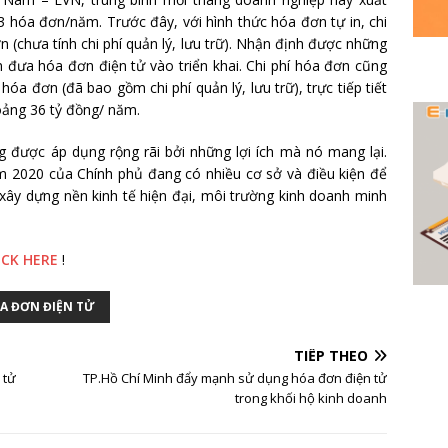
 hóa đơn/năm. Trước đây, với hình thức hóa đơn tự in, chi
 (chưa tính chi phí quản lý, lưu trữ). Nhận định được những
m đưa hóa đơn điện tử vào triển khai. Chi phí hóa đơn cũng
a đơn (đã bao gồm chi phí quản lý, lưu trữ), trực tiếp tiết
oảng 36 tỷ đồng/ năm.
 được áp dụng rộng rãi bởi những lợi ích mà nó mang lại.
 2020 của Chính phủ đang có nhiều cơ sở và điều kiện để
ây dựng nền kinh tế hiện đại, môi trường kinh doanh minh
ICK HERE
!
A ĐƠN ĐIỆN TỬ
TIẾP THEO
 tử
TP.Hồ Chí Minh đẩy mạnh sử dụng hóa đơn điện tử
trong khối hộ kinh doanh