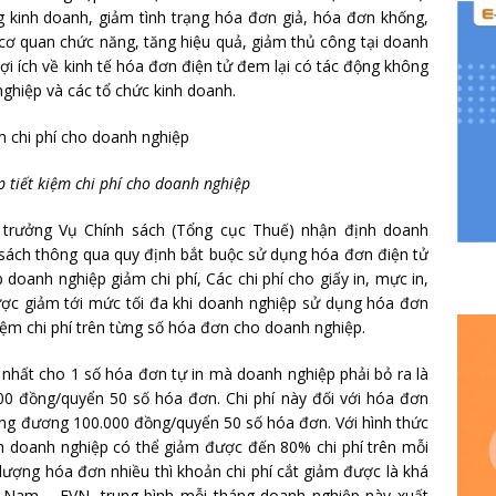
ng kinh doanh, giảm tình trạng hóa đơn giả, hóa đơn khống,
 cơ quan chức năng, tăng hiệu quả, giảm thủ công tại doanh
ợi ích về kinh tế hóa đơn điện tử đem lại có tác động không
nghiệp và các tổ chức kinh doanh.
 tiết kiệm chi phí cho doanh nghiệp
 trưởng Vụ Chính sách (Tổng cục Thuế) nhận định doanh
h sách thông qua quy định bắt buộc sử dụng hóa đơn điện tử
doanh nghiệp giảm chi phí, Các chi phí cho giấy in, mực in,
ược giảm tới mức tối đa khi doanh nghiệp sử dụng hóa đơn
kiệm chi phí trên từng số hóa đơn cho doanh nghiệp.
 nhất cho 1 số hóa đơn tự in mà doanh nghiệp phải bỏ ra là
0 đồng/quyển 50 số hóa đơn. Chi phí này đối với hóa đơn
ơng đương 100.000 đồng/quyển 50 số hóa đơn. Với hình thức
h doanh nghiệp có thể giảm được đến 80% chi phí trên mỗi
lượng hóa đơn nhiều thì khoản chi phí cắt giảm được là khá
t Nam – EVN, trung bình mỗi tháng doanh nghiệp này xuất