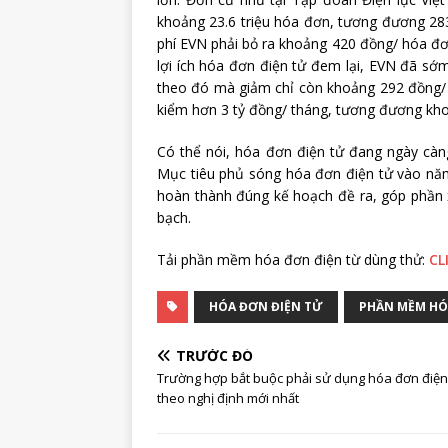
khoảng 23.6 triệu hóa đơn, tương đương 283
phí EVN phải bỏ ra khoảng 420 đồng/ hóa đơn
lợi ích hóa đơn điện tử đem lại, EVN đã sớ
theo đó mà giảm chỉ còn khoảng 292 đồng/ hó
kiểm hơn 3 tỷ đồng/ tháng, tương đương kh
Có thể nói, hóa đơn điện tử đang ngày càng
Mục tiêu phủ sóng hóa đơn điện tử vào năm
hoàn thành đúng kế hoạch đề ra, góp phần x
bạch.
Tải phần mềm hóa đơn điện từ dùng thử:
CL
HÓA ĐƠN ĐIỆN TỬ
PHẦN MỀM HÓ
TRƯỚC ĐÓ
Trường hợp bắt buộc phải sử dụng hóa đơn điện
theo nghị định mới nhất