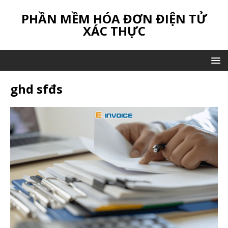
PHẦN MỀM HÓA ĐƠN ĐIỆN TỬ
XÁC THỰC
ghd sfđs