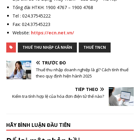
Tổng đài HTKH: 1900 4767 – 1900 4768
Tel : 024.37545222
Fax: 024.37545223
Website:
https://ecn.net.vn/
THUẾ THU NHẬP CÁ NHÂN
THUẾ TNCN
TRƯỚC ĐÓ
Thuế thu nhập doanh nghiệp là gì? Cách tính thuế
theo quy định hiện hành 2025
TIẾP THEO
Kiểm tra tính hợp lệ của hóa đơn điện tử thế nào?
HÃY BÌNH LUẬN ĐẦU TIÊN