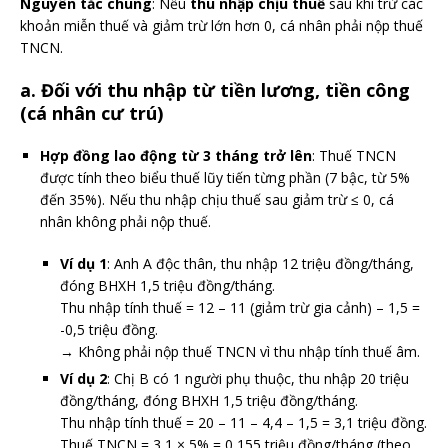
Nguyên tắc chung
: Nếu
thu nhập chịu thuế
sau khi trừ các
khoản miễn thuế và giảm trừ lớn hơn 0, cá nhân phải nộp thuế
TNCN.
a. Đối với thu nhập từ tiền lương, tiền công
(cá nhân cư trú)
Hợp đồng lao động từ 3 tháng trở lên
: Thuế TNCN
được tính theo biểu thuế lũy tiến từng phần (7 bậc, từ 5%
đến 35%). Nếu thu nhập chịu thuế sau giảm trừ ≤ 0, cá
nhân không phải nộp thuế.
Ví dụ 1
: Anh A độc thân, thu nhập 12 triệu đồng/tháng,
đóng BHXH 1,5 triệu đồng/tháng.
Thu nhập tính thuế = 12 – 11 (giảm trừ gia cảnh) – 1,5 =
-0,5 triệu đồng.
→ Không phải nộp thuế TNCN vì thu nhập tính thuế âm.
Ví dụ 2
: Chị B có 1 người phụ thuộc, thu nhập 20 triệu
đồng/tháng, đóng BHXH 1,5 triệu đồng/tháng.
Thu nhập tính thuế = 20 – 11 – 4,4 – 1,5 = 3,1 triệu đồng.
Thuế TNCN = 3,1 × 5% = 0,155 triệu đồng/tháng (theo