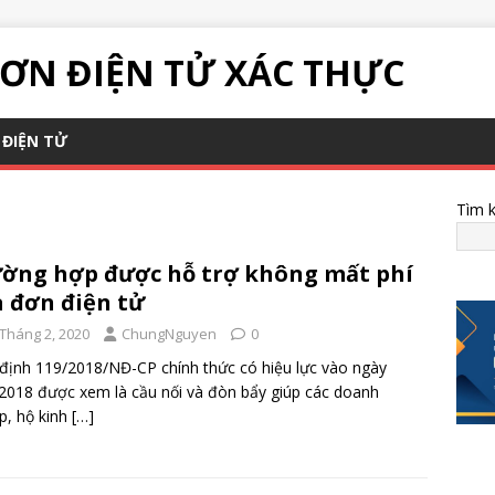
ƠN ĐIỆN TỬ XÁC THỰC
ĐIỆN TỬ
Tìm 
ờng hợp được hỗ trợ không mất phí
 đơn điện tử
 Tháng 2, 2020
ChungNguyen
0
định 119/2018/NĐ-CP chính thức có hiệu lực vào ngày
2018 được xem là cầu nối và đòn bẩy giúp các doanh
p, hộ kinh
[…]