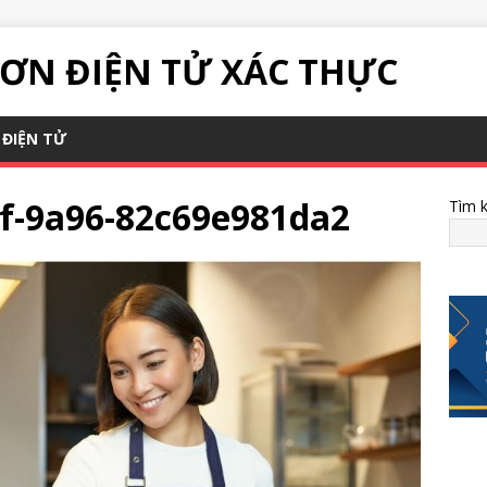
ƠN ĐIỆN TỬ XÁC THỰC
ĐIỆN TỬ
f-9a96-82c69e981da2
Tìm 