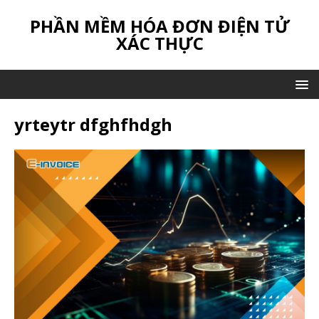
PHẦN MỀM HÓA ĐƠN ĐIỆN TỬ
XÁC THỰC
yrteytr dfghfhdgh