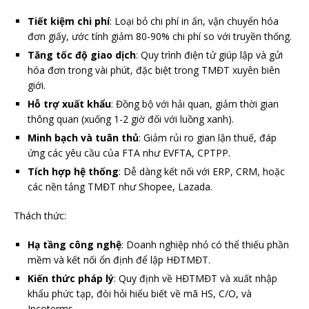
Tiết kiệm chi phí
: Loại bỏ chi phí in ấn, vận chuyển hóa
đơn giấy, ước tính giảm 80-90% chi phí so với truyền thống.
Tăng tốc độ giao dịch
: Quy trình điện tử giúp lập và gửi
hóa đơn trong vài phút, đặc biệt trong TMĐT xuyên biên
giới.
Hỗ trợ xuất khẩu
: Đồng bộ với hải quan, giảm thời gian
thông quan (xuống 1-2 giờ đối với luồng xanh).
Minh bạch và tuân thủ
: Giảm rủi ro gian lận thuế, đáp
ứng các yêu cầu của FTA như EVFTA, CPTPP.
Tích hợp hệ thống
: Dễ dàng kết nối với ERP, CRM, hoặc
các nền tảng TMĐT như Shopee, Lazada.
Thách thức:
Hạ tầng công nghệ
: Doanh nghiệp nhỏ có thể thiếu phần
mềm và kết nối ổn định để lập HĐTMĐT.
Kiến thức pháp lý
: Quy định về HĐTMĐT và xuất nhập
khẩu phức tạp, đòi hỏi hiểu biết về mã HS, C/O, và
Incoterms.