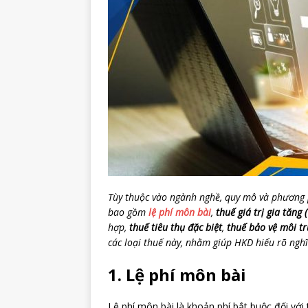
Tùy thuộc vào ngành nghề, quy mô và phương p
bao gồm
lệ phí môn bài
,
thuế giá trị gia tăng
hợp,
thuế tiêu thụ đặc biệt
,
thuế bảo vệ môi t
các loại thuế này, nhằm giúp HKD hiểu rõ nghĩa
1. Lệ phí môn bài
Lệ phí môn bài là khoản phí bắt buộc đối với