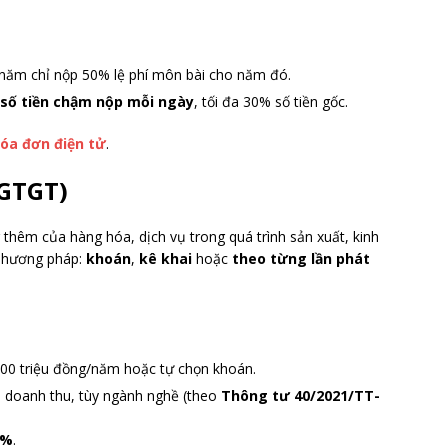
 năm chỉ nộp 50% lệ phí môn bài cho năm đó.
 số tiền chậm nộp mỗi ngày
, tối đa 30% số tiền gốc.
hóa đơn điện tử
.
(GTGT)
g thêm của hàng hóa, dịch vụ trong quá trình sản xuất, kinh
phương pháp:
khoán
,
kê khai
hoặc
theo từng lần phát
00 triệu đồng/năm hoặc tự chọn khoán.
n doanh thu, tùy ngành nghề (theo
Thông tư 40/2021/TT-
1%
.