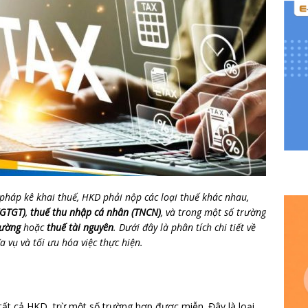
háp kê khai thuế, HKD phải nộp các loại thuế khác nhau,
 (GTGT)
,
thuế thu nhập cá nhân (TNCN)
, và trong một số trường
rường
hoặc
thuế tài nguyên
. Dưới đây là phân tích chi tiết về
 vụ và tối ưu hóa việc thực hiện.
 tất cả HKD, trừ một số trường hợp được miễn. Đây là loại