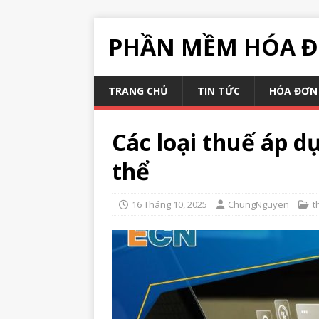
PHẦN MỀM HÓA Đ
TRANG CHỦ
TIN TỨC
HÓA ĐƠN 
Các loại thuế áp d
thể
16 Tháng 10, 2025
ChungNguyen
t