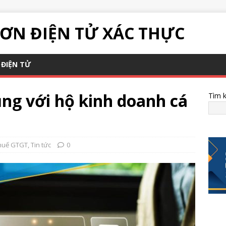
ƠN ĐIỆN TỬ XÁC THỰC
ĐIỆN TỬ
ụng với hộ kinh doanh cá
Tìm 
huế GTGT
,
Tin tức
0