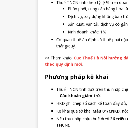
Thuế TNCN tính theo tỷ lệ % trên doan
Phân phối, cung cấp hàng hóa:
0
Dịch vụ, xây dựng không bao thầ
Sản xuất, vận tải, dịch vụ có gắ
Kinh doanh khác:
1%
.
Cơ quan thuế ấn định số thuế phải nộ
tháng/quý.
>> Tham khảo:
Cục Thuế Hà Nội hướng dẫ
theo quy định mới
.
Phương pháp kê khai
Thuế TNCN tính dựa trên thu nhập chị
– Các khoản giảm trừ
.
HKD ghi chép sổ sách kế toán đầy đủ, 
Kê khai qua tờ khai
Mẫu 01/CNKD
, nộ
Nếu thu nhập chịu thuế dưới
36 triệ
TNCN).