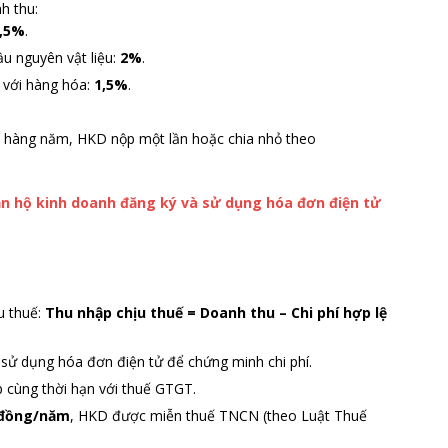
h thu:
,5%
.
u nguyên vật liệu:
2%
.
n với hàng hóa:
1,5%
.
p hàng năm, HKD nộp một lần hoặc chia nhỏ theo
n hộ kinh doanh đăng ký và sử dụng hóa đơn điện tử
u thuế:
Thu nhập chịu thuế = Doanh thu – Chi phí hợp lệ
sử dụng hóa đơn điện tử để chứng minh chi phí.
p cùng thời hạn với thuế GTGT.
u đồng/năm
, HKD được miễn thuế TNCN (theo Luật Thuế