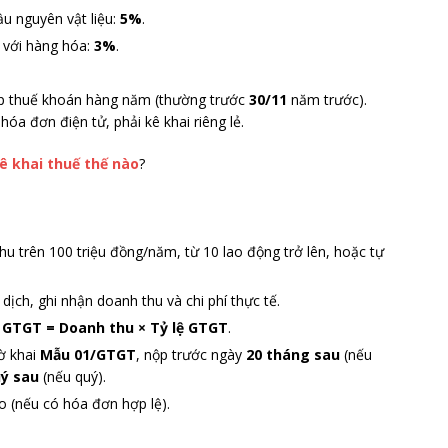
u nguyên vật liệu:
5%
.
n với hàng hóa:
3%
.
ộp thuế khoán hàng năm (thường trước
30/11
năm trước).
hóa đơn điện tử, phải kê khai riêng lẻ.
ê khai thuế thế nào
?
 trên 100 triệu đồng/năm, từ 10 lao động trở lên, hoặc tự
ịch, ghi nhận doanh thu và chi phí thực tế.
 GTGT = Doanh thu × Tỷ lệ GTGT
.
tờ khai
Mẫu 01/GTGT
, nộp trước ngày
20 tháng sau
(nếu
uý sau
(nếu quý).
 (nếu có hóa đơn hợp lệ).