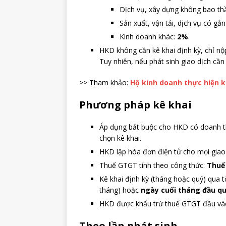
Dịch vụ, xây dựng không bao thầ
Sản xuất, vận tải, dịch vụ có gắ
Kinh doanh khác:
2%
.
HKD không cần kê khai định kỳ, chỉ n
Tuy nhiên, nếu phát sinh giao dịch cần 
>> Tham khảo:
Hộ kinh doanh thực hiện k
Phương pháp kê khai
Áp dụng bắt buộc cho HKD có doanh thu
chọn kê khai.
HKD lập hóa đơn điện tử cho mọi giao d
Thuế GTGT tính theo công thức:
Thuế
Kê khai định kỳ (tháng hoặc quý) qua 
tháng) hoặc
ngày cuối tháng đầu q
HKD được khấu trừ thuế GTGT đầu vào
Theo lần phát sinh