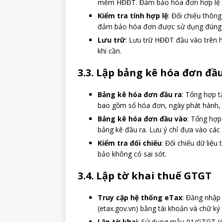
mềm HĐĐT. Đảm bảo hóa đơn hợp lệ (có
Kiểm tra tính hợp lệ
: Đối chiếu thôn
đảm bảo hóa đơn được sử dụng đúng m
Lưu trữ
: Lưu trữ HĐĐT đầu vào trên
khi cần.
3.3. Lập bảng kê hóa đơn đầ
Bảng kê hóa đơn đầu ra
: Tổng hợp t
bao gồm số hóa đơn, ngày phát hành, g
Bảng kê hóa đơn đầu vào
: Tổng hợp
bảng kê đầu ra. Lưu ý chỉ đưa vào cá
Kiểm tra đối chiếu
: Đối chiếu dữ liệ
bảo không có sai sót.
3.4. Lập tờ khai thuế GTGT
Truy cập hệ thống eTax
: Đăng nhập
(etax.gov.vn) bằng tài khoản và chữ ký 
Lập tờ khai
: Sử dụng mẫu 01/GTGT (đ