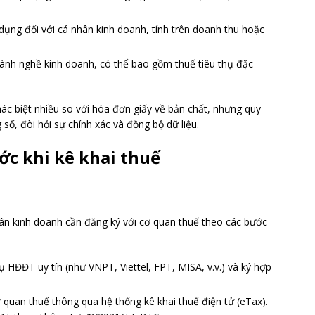
 dụng đối với cá nhân kinh doanh, tính trên doanh thu hoặc
gành nghề kinh doanh, có thể bao gồm thuế tiêu thụ đặc
ác biệt nhiều so với hóa đơn giấy về bản chất, nhưng quy
số, đòi hỏi sự chính xác và đồng bộ dữ liệu.
ớc khi kê khai thuế
n kinh doanh cần đăng ký với cơ quan thuế theo các bước
ụ HĐĐT uy tín (như VNPT, Viettel, FPT, MISA, v.v.) và ký hợp
quan thuế thông qua hệ thống kê khai thuế điện tử (eTax).