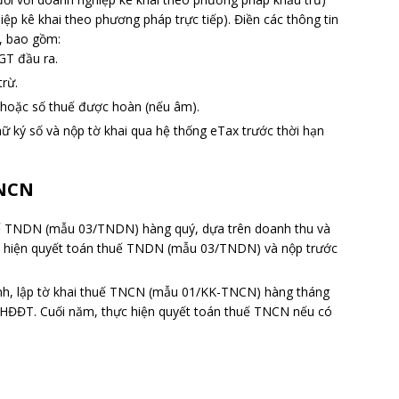
p kê khai theo phương pháp trực tiếp). Điền các thông tin
, bao gồm:
GT đầu ra.
rừ.
 hoặc số thuế được hoàn (nếu âm).
hữ ký số và nộp tờ khai qua hệ thống eTax trước thời hạn
TNCN
huế TNDN (mẫu 03/TNDN) hàng quý, dựa trên doanh thu và
ực hiện quyết toán thuế TNDN (mẫu 03/TNDN) và nộp trước
oanh, lập tờ khai thuế TNCN (mẫu 01/KK-TNCN) hàng tháng
 HĐĐT. Cuối năm, thực hiện quyết toán thuế TNCN nếu có