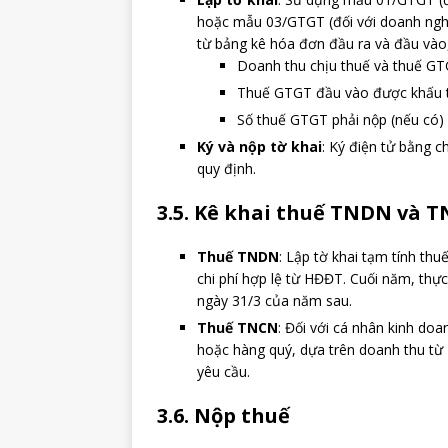
hoặc mẫu 03/GTGT (đối với doanh nghiệ
từ bảng kê hóa đơn đầu ra và đầu vào
Doanh thu chịu thuế và thuế GT
Thuế GTGT đầu vào được khấu t
Số thuế GTGT phải nộp (nếu có)
Ký và nộp tờ khai
: Ký điện tử bằng c
quy định.
3.5. Kê khai thuế TNDN và 
Thuế TNDN
: Lập tờ khai tạm tính t
chi phí hợp lệ từ HĐĐT. Cuối năm, th
ngày 31/3 của năm sau.
Thuế TNCN
: Đối với cá nhân kinh d
hoặc hàng quý, dựa trên doanh thu từ
yêu cầu.
3.6. Nộp thuế