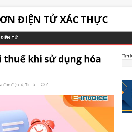
ƠN ĐIỆN TỬ XÁC THỰC
ĐIỆN TỬ
 thuế khi sử dụng hóa
Tìm 
a đơn điện tử
,
Tin tức
0