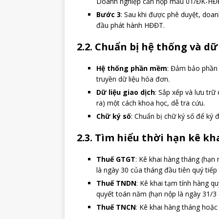
Doanh nghiệp cần nộp mẫu 01/ĐK-HĐ
Bước 3
: Sau khi được phê duyệt, doa
đầu phát hành HĐĐT.
2.2. Chuẩn bị hệ thống và dữ
Hệ thống phần mềm
: Đảm bảo phần
truyền dữ liệu hóa đơn.
Dữ liệu giao dịch
: Sắp xếp và lưu trữ
ra) một cách khoa học, dễ tra cứu.
Chữ ký số
: Chuẩn bị chữ ký số để ký 
2.3. Tìm hiểu thời hạn kê kh
Thuế GTGT
: Kê khai hàng tháng (hạn
là ngày 30 của tháng đầu tiên quý tiế
Thuế TNDN
: Kê khai tạm tính hàng qu
quyết toán năm (hạn nộp là ngày 31/3
Thuế TNCN
: Kê khai hàng tháng hoặc