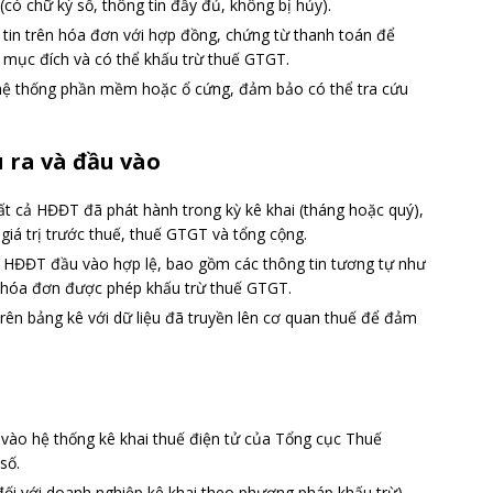
 chữ ký số, thông tin đầy đủ, không bị hủy).
g tin trên hóa đơn với hợp đồng, chứng từ thanh toán để
ục đích và có thể khấu trừ thuế GTGT.
 hệ thống phần mềm hoặc ổ cứng, đảm bảo có thể tra cứu
u ra và đầu vào
ất cả HĐĐT đã phát hành trong kỳ kê khai (tháng hoặc quý),
iá trị trước thuế, thuế GTGT và tổng cộng.
 HĐĐT đầu vào hợp lệ, bao gồm các thông tin tương tự như
c hóa đơn được phép khấu trừ thuế GTGT.
u trên bảng kê với dữ liệu đã truyền lên cơ quan thuế để đảm
 vào hệ thống kê khai thuế điện tử của Tổng cục Thuế
số.
ối với doanh nghiệp kê khai theo phương pháp khấu trừ)