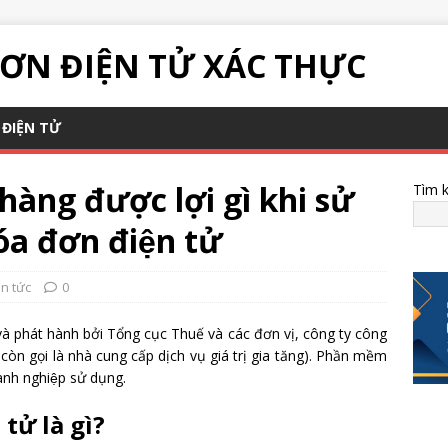
ƠN ĐIỆN TỬ XÁC THỰC
ĐIỆN TỬ
̀ng được lợi gì khi sử
Tìm 
́a đơn điện tử
in tức
0
̀ phát hành bởi Tổng cục Thuế và các đơn vị, công ty công
̀n gọi là nhà cung cấp dịch vụ giá trị gia tăng). Phần mềm
oanh nghiệp sử dụng.
ử là gì?