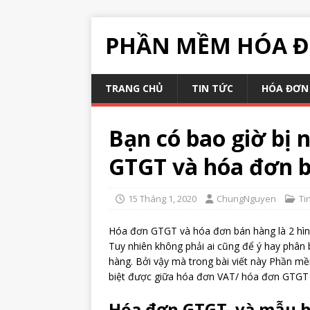
PHẦN MỀM HÓA Đ
TRANG CHỦ
TIN TỨC
HÓA ĐƠN 
Bạn có bao giờ bị
GTGT và hóa đơn 
15 Tháng 1, 2020
ChungNguyen
Ti
Hóa đơn GTGT và hóa đơn bán hàng là 2 hình
Tuy nhiên không phải ai cũng để ý hay phân 
hàng. Bởi vậy mà trong bài viết này Phần m
biệt được giữa hóa đơn VAT/ hóa đơn GTGT 
Hóa đơn GTGT và mẫu 