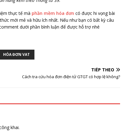
n hàng kèm theo Thông tư 39.
hiệm thực tế mà
phần mềm hóa đơn
có được hi vọng bài
 thức mới mẻ và hữu ích nhất. Nếu như bạn có bất kỳ câu
i comment dưới phần bình luận để được hỗ trợ nhé
HÓA ĐƠN VAT
TIẾP THEO
Cách tra cứu hóa đơn điện tử GTGT có hợp lệ không?
công khai.