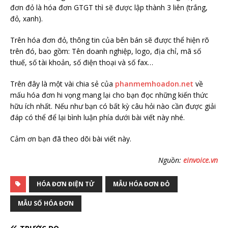
đơn đỏ là hóa đơn GTGT thì sẽ được lập thành 3 liên (trắng,
đỏ, xanh).
Trên hóa đơn đỏ, thông tin của bên bán sẽ được thể hiện rõ
trên đó, bao gồm: Tên doanh nghiệp, logo, địa chỉ, mã số
thuế, số tài khoản, số điện thoại và số fax…
Trên đây là một vài chia sẻ của
phanmemhoadon.net
về
mấu hóa đơn hi vọng mang lại cho bạn đọc những kiến thức
hữu ích nhất. Nếu như bạn có bất kỳ câu hỏi nào cần được giải
đáp có thể để lại bình luận phía dưới bài viết này nhé.
Cảm ơn bạn đã theo dõi bài viết này.
Nguồn:
einvoice.vn
HÓA ĐƠN ĐIỆN TỬ
MẪU HÓA ĐƠN ĐỎ
MẪU SỐ HÓA ĐƠN